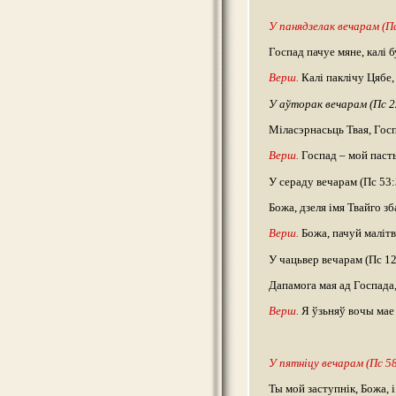
У панядзелак вечарам (Пс
Госпад пачуе мяне, калі б
Верш.
Калі паклічу Цябе,
У аўторак вечарам (Пс 2
Міласэрнасьць Твая, Госп
Верш.
Госпад – мой пасты
У сераду вечарам (Пс 53:
Божа, дзеля імя Твайго зб
Верш.
Божа, пачуй малітв
У чацьвер вечарам (Пс 12
Дапамога мая ад Госпада,
Верш.
Я ўзьняў вочы мае 
У пятніцу вечарам (Пс 58
Ты мой заступнік, Божа, 