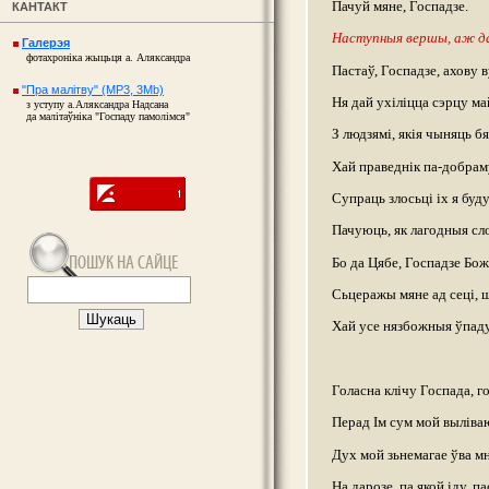
Пачуй мяне, Госпадзе.
КАНТАКТ
Наступныя вершы, аж да
Галерэя
фотахроніка жыцьця а. Аляксандра
Пастаў, Госпадзе, ахову 
"Пра малітву" (MP3, 3Mb)
Ня дай ухіліцца сэрцу м
з уступу а.Аляксандра Надсана
да малітаўніка "Госпаду памолімся"
З людзямі, якія чыняць 
Хай праведнік па-добраму
Супраць злосьці іх я буду
Пачуюць, як лагодныя сло
Бо да Цябе, Госпадзе Бож
Сьцеражы мяне ад сеці, ш
Хай усе нязбожныя ўпадуц
Голасна клічу Госпада, г
Перад Ім сум мой выліва
Дух мой зьнемагае ўва мн
На дарозе, па якой іду, па