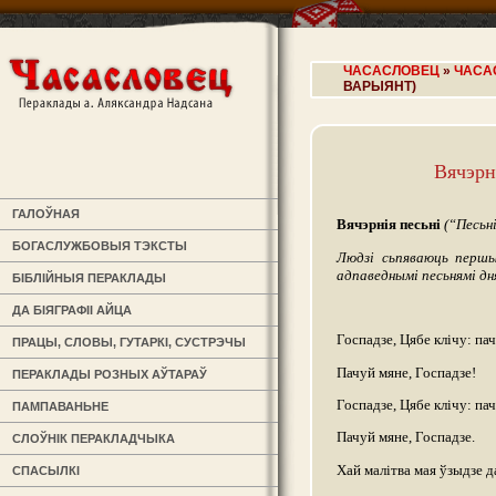
ЧАСАСЛОВЕЦ
»
ЧАСА
ВАРЫЯНТ)
Вячэрн
ГАЛОЎНАЯ
Вячэрнія песьні
(“Песьн
БОГАСЛУЖБОВЫЯ ТЭКСТЫ
Людзі сьпяваюць першы
адпаведнымі песьнямі дня
БІБЛІЙНЫЯ ПЕРАКЛАДЫ
ДА БІЯГРАФІІ АЙЦА
Госпадзе, Цябе клічу: па
ПРАЦЫ, СЛОВЫ, ГУТАРКІ, СУСТРЭЧЫ
Пачуй мяне, Госпадзе!
ПЕРАКЛАДЫ РОЗНЫХ АЎТАРАЎ
Госпадзе, Цябе клічу: пач
ПАМПАВАНЬНЕ
Пачуй мяне, Госпадзе.
СЛОЎНІК ПЕРАКЛАДЧЫКА
Хай малітва мая ўзыдзе д
СПАСЫЛКІ