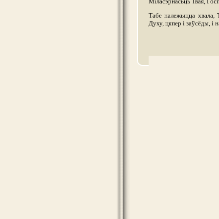
Міласэрнасьць Твая, Госп
Табе належыцца хвала, 
Духу, цяпер і заўсёды, і н