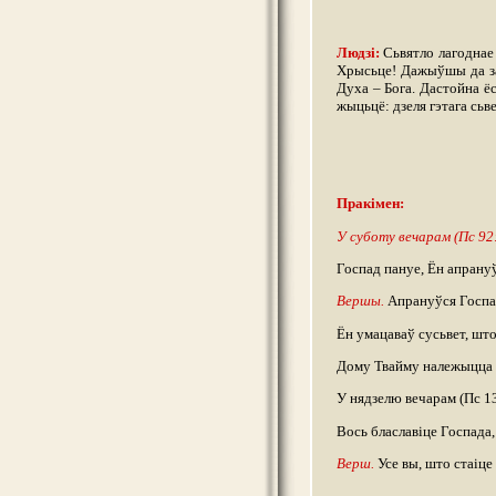
Людзі:
Сьвятло лагоднае 
Хрысьце! Дажыўшы да зах
Духа – Бога. Дастойна ё
жыцьцё: дзеля гэтага сьве
Пракімен:
У суботу вечарам (Пс 92:
Госпад пануе, Ён апрануў
Вершы.
Апрануўся Госпад
Ён умацаваў сусьвет, што
Дому Твайму належыцца сь
У нядзелю вечарам (Пс 13
Вось блаславіце Госпада,
Верш.
Усе вы, што стаіце