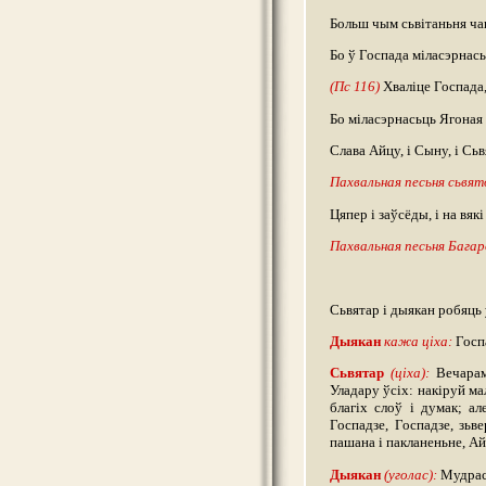
Больш чым сьвітаньня чак
Бо ў Госпада міласэрнасьц
(Пс 116)
Хваліце Госпада,
Бо міласэрнасьць Ягоная 
Слава Айцу, і Сыну, і Сь
Пахвальная песьня сьвято
Цяпер і заўсёды, і на вякі
Пахвальная песьня Багаро
Сьвятар і дыякан робяць 
Дыякан
кажа ціха:
Госп
Сьвятар
(ціха):
Вечарам,
Уладару ўсіх: накіруй ма
благіх слоў і думак; 
Госпадзе, Госпадзе, зь
пашана і пакланеньне, Айц
Дыякан
(уголас):
Мудрась