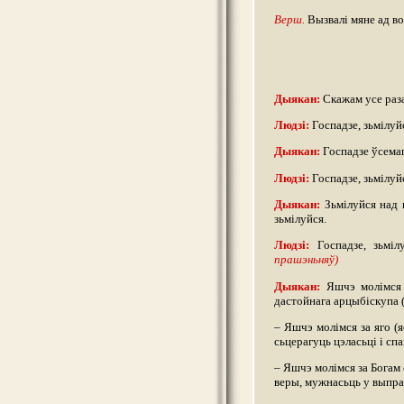
Верш.
Вызвалі мяне ад во
Дыякан:
Скажам усе раза
Людзі:
Госпадзе, зьмілуй
Дыякан:
Госпадзе ўсемаг
Людзі:
Госпадзе, зьмілуй
Дыякан:
Зьмілуйся над н
зьмілуйся.
Людзі:
Госпадзе, зьмілу
прашэньняў)
Дыякан:
Яшчэ молімся 
дастойнага арцыбіскупа 
– Яшчэ молімся за яго (
сьцерагуць цэласьці і сп
– Яшчэ молімся за Богам 
веры, мужнасьць у выпраб