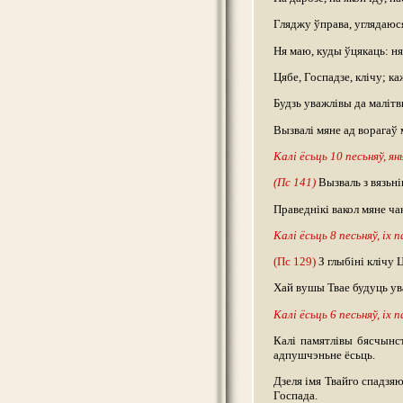
Гляджу ўправа, углядаюся
Ня маю, куды ўцякаць: ня
Цябе, Госпадзе, клічу; к
Будзь уважлівы да малітв
Вызвалі мяне ад ворагаў 
Калі ёсьць 10 песьняў, 
(Пс 141)
Вызваль з вязьні
Праведнікі вакол мяне ча
Калі ёсьць 8 песьняў, іх
(Пс 129)
З глыбіні клічу 
Хай вушы Твае будуць ув
Калі ёсьць 6 песьняў, іх
Калі памятлівы бясчынс
адпушчэньне ёсьць.
Дзеля імя Твайго спадзяю
Госпада.