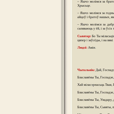
– Яшчэ молімся за брато
Хрысьце.
– Яшчэ молімся за годны
айцоў і братоў нашых, я
– Яшчэ молімся за дабр
сьпяваюць у ёй, і за ўсі
Сьвятар:
Бо Ты міласьців
цяпер і заўсёды, і на вякі 
Людзі:
Амін.
Чытальнік:
Дай, Госпадзе
Блаславёны Ты, Госпадзе,
Хай міласэрнасьць Твая, 
Блаславёны Ты, Госпадзе,
Блаславёны Ты, Уладару, 
Блаславёны Ты, Сьвяты, п