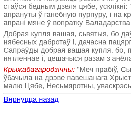
стаўся бедным дзеля цябе, усклікні
апрануты ў ганебную пурпуру, і на к
апрані мяне ў вопратку Валадарства 
Добрая купля вашая, сьвятыя, бо да
нябесных дабротаў і, дачасна пацяр
Сапраўды добрая вашая купля, бо, 
нятленнае і, цешачыся разам з анёл
Крыжабагародзічны:
"Меч прабіў, Сы
ўбачыла на дрэве павешанага Хрыста
малю Цябе, Несьмяротны, уваскрэсьні
Вярнуцца назад