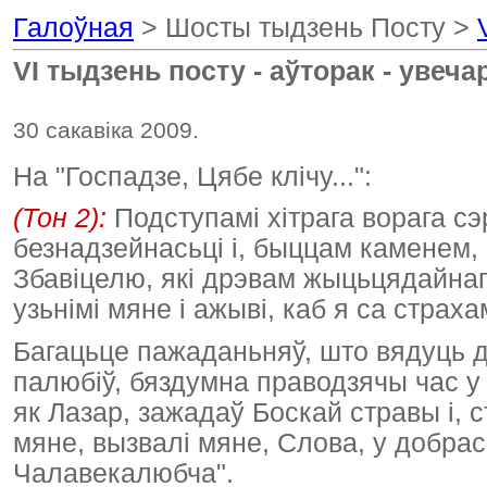
Галоўная
> Шосты тыдзень Посту >
VI тыдзень посту - аўторак - увеч
30 сакавіка 2009.
На "Госпадзе, Цябе клічу...":
(Тон 2):
Подступамі хітрага ворага сэ
безнадзейнасьці і, быццам каменем,
Збавіцелю, які дрэвам жыцьцядайнага
узьнімі мяне і ажыві, каб я са страх
Багацьце пажаданьняў, што вядуць д
палюбіў, бяздумна праводзячы час у
як Лазар, зажадаў Боскай стравы і, 
мяне, вызвалі мяне, Слова, у добрас
Чалавекалюбча".