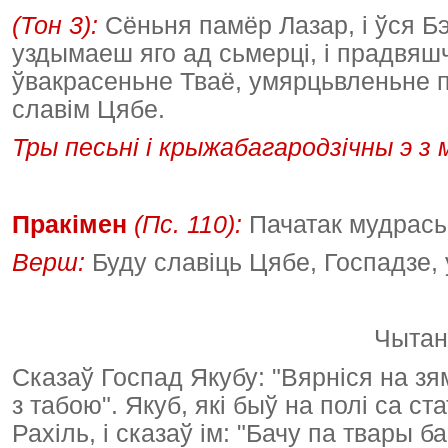
(Тон 3):
Сёньня памёр Лазар, і ўся Бэ
уздымаеш яго ад сьмерці, і прадвя
ўвакрасеньне Тваё, умярцьвленьне п
славім Цябе.
Тры песьні і крыжабагародзічны э з м
Пракімен
(Пс. 110):
Пачатак мудрасьц
Верш:
Буду славіць Цябе, Госпадзе, 
Чытань
Сказаў Госпад Якубу: "Вярніся на зям
з табою". Якуб, які быў на полі са ст
Рахіль, і сказаў ім: "Бачу па твары б