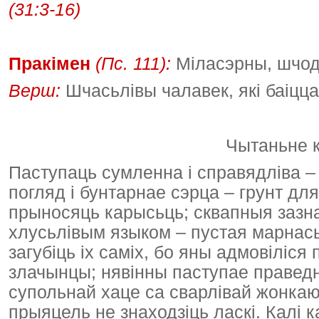
(31:3-16)
Пракімен
(Пс. 111):
Міласэрны, шчод
Верш:
Шчасьлівы чалавек, які баіцца
Чытаньне к
Паступаць сумленна і справядліва – 
погляд і бунтарнае сэрца – грунт дл
прыносяць карысьць; сквапныя зазн
хлусьлівым языком – пустая марнась
загубіць іх саміх, бо яны адмовіліс
злачынцы; нявінны паступае праведн
супольнай хаце са сварлівай жонкаю.
прыяцель не знаходзіць ласкі. Калі 