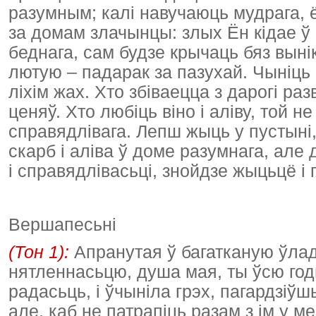
разумным; калі навучаюць мудрага,
за домам злачынцы: злых Ён кідае ў
беднага, сам будзе крычаць бяз выні
лютую – падарак за пазухай. Чыніць
ліхім жах. Хто збіваецца з дарогі ра
ценяў. Хто любіць віно і аліву, той 
справядлівага. Лепш жыць у пустыні,
скарб і аліва ў доме разумнага, але
і справядлівасьці, знойдзе жыцьцё і 
Вершапесьні
(Тон 1):
Апранутая ў багатканую ўла
нятленнасьцю, душа мая, ты ўсю годн
радасьць, і ўчыніла грэх, пагардзіў
але, каб не патрапіць разам з ім у м