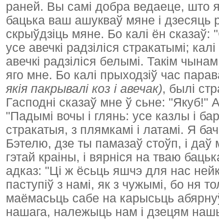
раней. Вы самі добра ведаеце, што 
бацька ваш ашукваў мяне і дзесяць 
скрыўдзіць мяне. Бо калі ён сказаў: 
усе авечкі радзіліся стракатымі; кал
авечкі радзіліся белымі. Такім чынам
яго мне. Бо калі прыходзіў час парав
якія пакрывалі коз і авечак)
, былі ст
Гасподні сказаў мне ў сьне: "Якуб!" 
"Падымі вочы і глянь: усе казлы і ба
стракатыя, з плямкамі і латамі. Я ба
Бэтелю, дзе ты памазаў стоўп, і даў 
гэтай краіны, і вярніся на тваю баць
адказ: "Ці ж ёсьць яшчэ для нас ней
паступіў з намі, як з чужымі, бо ня т
маёмасьць сабе на карысьць абярнуў.
нашага, належыць нам і дзецям нашым