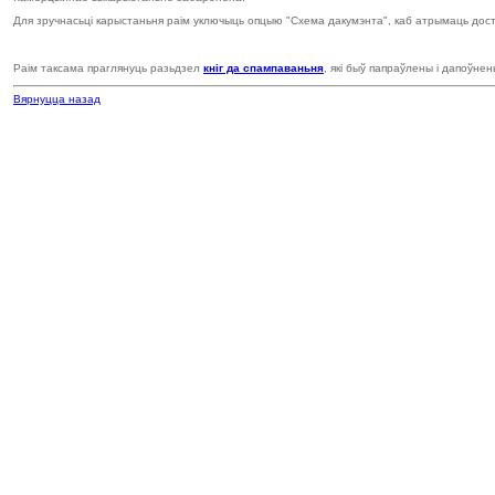
Для зручнасьці карыстаньня раім уключыць опцыю "Схема дакумэнта", каб атрымаць досту
Раім таксама праглянуць разьдзел
кніг да спампаваньня
, які быў папраўлены і дапоўнен
Вярнуцца назад