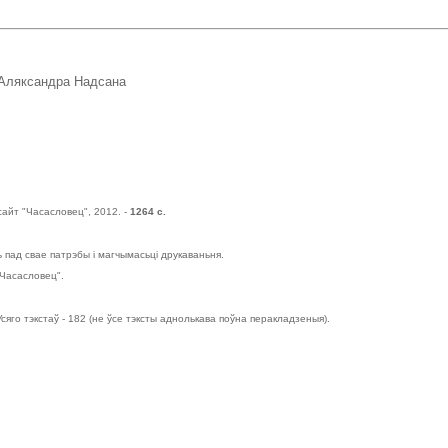
а Аляксандра Надсана
 сайт "Часасловец", 2012. -
1264 с.
пад свае патрэбы і магчымасьці друкаваньня.
"Часасловец".
сяго тэкстаў - 182 (не ўсе тэксты аднолькава поўна перакладзеныя).