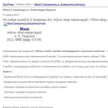
Галоўная
> Навіны сайту >
Мінэя ў перакладзе а. Аляксандра Надсана
Мінэя ў перакладзе а. Аляксандра Надсана
4 сакавіка 2012.
На сайце зьявіўся ў фармаце doc поўны збор перакладаў з Мінэі айц
Мінэя
поўны збор перакладаў
а. А. Надсана
2012,
DOC (zip)
, 0.8 Мb.
Інфармацыя пра выданьне:
Мінэя, альбо службы каляндарныя і агульныя сьвятым
. -
Файл прапанаваны да спампаваньня ў архіве. У разархіваваным выглядзе займае 5 Mb.
Тэкст сфарматаваны на памер старонкі A5 (1264 с.). Жадаючыя могуць перафарматаваць 
У файле знаходзяцца сабраныя і скампанаваныя службы, што ёсьць у доступе на сайце 
Зьмест:
- Выбраная Мінэя (тэксты каляндарных службаў: на Сьвяты і сьвятым) на ўсе 12 месяцаў. У
- Выбраная агульная Мінэя (вячэрнія службы агульныя сьвятым)
- Трапары і кандакі штодзённыя на кожны дзень тыдня
- Трапары і кандакі агульныя сьвятым
- Месяцаслоў (паноўленая версія).
Камерцыйнае выкарыстаньне забаронена.