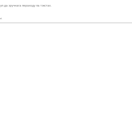
п да зручнага пераходу па тэкстах.
ы.