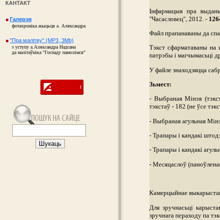
КАНТАКТ
Інфармацыя пра выдан
"Часасловец", 2012. -
1264
Галерэя
фотахроніка жыцьця а. Аляксандра
Файл прапанаваны да спа
"Пра малітву" (MP3, 3Mb)
Тэкст сфарматаваны на 
з уступу а.Аляксандра Надсана
да малітаўніка "Госпаду памолімся"
патрэбы і магчымасьці д
У файле знаходзяцца сабр
Зьмест:
- Выбраная Мінэя (тэкс
тэкстаў - 182 (не ўсе тэ
- Выбраная агульная Мін
- Трапары і кандакі што
- Трапары і кандакі агул
- Месяцаслоў (паноўленая
Камерцыйнае выкарыстан
Для зручнасьці карыст
зручнага пераходу па тэк