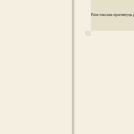
Раім таксама праглянуць 