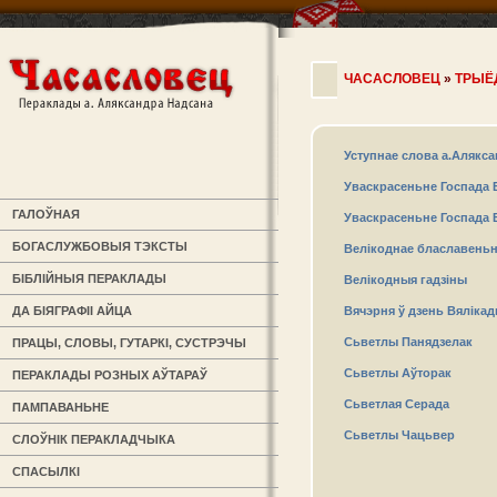
ЧАСАСЛОВЕЦ
»
ТРЫЁ
Уступнае слова а.Алякс
Уваскрасеньне Госпада Б
ГАЛОЎНАЯ
Уваскрасеньне Госпада Бо
БОГАСЛУЖБОВЫЯ ТЭКСТЫ
Велікоднае блаславеньн
БІБЛІЙНЫЯ ПЕРАКЛАДЫ
Велікодныя гадзіны
ДА БІЯГРАФІІ АЙЦА
Вячэрня ў дзень Вялікад
Сьветлы Панядзелак
ПРАЦЫ, СЛОВЫ, ГУТАРКІ, СУСТРЭЧЫ
Сьветлы Аўторак
ПЕРАКЛАДЫ РОЗНЫХ АЎТАРАЎ
Сьветлая Серада
ПАМПАВАНЬНЕ
Сьветлы Чацьвер
СЛОЎНІК ПЕРАКЛАДЧЫКА
СПАСЫЛКІ