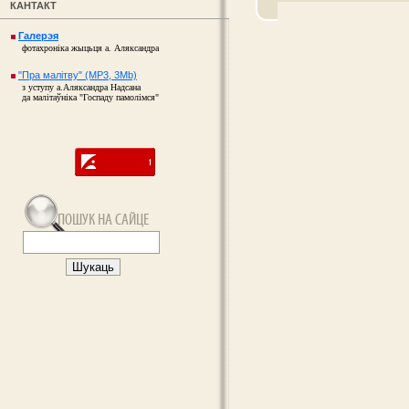
КАНТАКТ
Галерэя
фотахроніка жыцьця а. Аляксандра
"Пра малітву" (MP3, 3Mb)
з уступу а.Аляксандра Надсана
да малітаўніка "Госпаду памолімся"