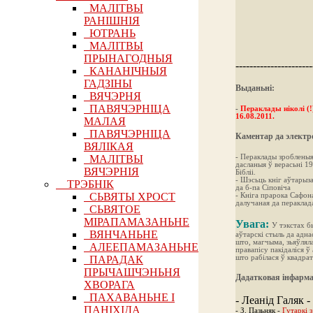
МАЛІТВЫ
РАНІШНІЯ
ЮТРАНЬ
МАЛІТВЫ
ПРЫНАГОДНЫЯ
----------------------
КАНАНІЧНЫЯ
ГАДЗІНЫ
Выданьні:
ВЯЧЭРНЯ
ПАВЯЧЭРНІЦА
-
Пераклады ніколі (!
16.08.2011.
МАЛАЯ
ПАВЯЧЭРНІЦА
Каментар да электр
ВЯЛІКАЯ
МАЛІТВЫ
- Пераклады зроблены
дасланыя ў верасьні 19
ВЯЧЭРНІЯ
Бібліі.
- Шэсьць кніг аўтарыз
ТРЭБНІК
да б-па Сіповіча
СЬВЯТЫ ХРОСТ
- Кніга прарока Сафона
далучаная да пераклад
СЬВЯТОЕ
МІРАПАМАЗАНЬНЕ
Увага:
У тэкстах б
ВЯНЧАНЬНЕ
аўтарскі стыль да адна
што, магчыма, зьяўлял
АЛЕЕПАМАЗАНЬНЕ
правапісу пакідаліся ў
ПАРАДАК
што рабілася ў квадра
ПРЫЧАШЧЭНЬНЯ
Дадатковая інфарма
ХВОРАГА
ПАХАВАНЬНЕ І
- Леанід Галяк -
ПАНІХІДА
- З. Пазьняк -
Гутаркі 