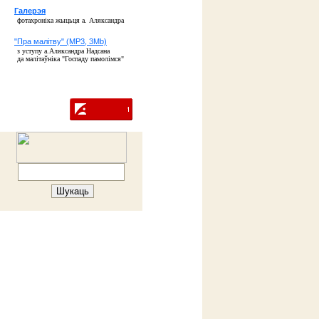
Галерэя
фотахроніка жыцьця а. Аляксандра
"Пра малітву" (MP3, 3Mb)
з уступу а.Аляксандра Надсана
да малітаўніка "Госпаду памолімся"