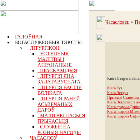
Часасловец
»
Пе
ГАЛОЎНАЯ
БОГАСЛУЖБОВЫЯ ТЭКСТЫ
ЛІТУРГІКОН
УСТУПНЫЯ
МАЛІТВЫ І
АПРАНАНЬНЕ
ПРАСКАМІДЫЯ
ЛІТУРГІЯ ЯНА
Кнігі Старога Запа
ЗАЛАТАВУСНАГА
ЛІТУРГІЯ ВАСІЛЯ
Кніга Рут
ВЯЛІКАГА
Кніга Эстэры
Прыказкі Салямона
ЛІТУРГІЯ РАНЕЙ
Кніга Экклезіяста аб
АСЬВЕЧАНЫХ
Кніга прарока Даніл
ДАРОЎ
Кніга прарока Міхея
МАЛІТВЫ ПАСЬЛЯ
Кніга прарока Сафо
ПРЫЧАСЬЦЯ
СЛУЖБЫ НА
РОЗНЫЯ НАГОДЫ
ЧАСАСЛОЎ