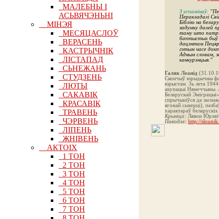
МАЛЕБНЫ І
З успамінаў:
"Пер
АСЬВЯЧЭНЬНІ
Перакладалі Сві
Біблію на белару
МІНЭЯ
задумку далей п
МЕСЯЦАСЛОЎ
таму што патрэб
баптыстых быў т
ВЕРАСЕНЬ
дацэнтам Пецярбу
КАСТРЫЧНІК
гэтым часе докт
Адным словам, з
ЛІСТАПАД
канкурэнцыя."
СЬНЕЖАНЬ
Галяк Леанід
(31.10.1
СТУДЗЕНЬ
Скончыў юрыдычны фак
юрыстам. Зь лета 1944
ЛЮТЫ
акупацыі Нямеччыны. А
САКАВІК
Беларускай Эміграцыі».
спрычыніўся да заснав
КРАСАВІК
ягонай сьмерці), пазб
ТРАВЕНЬ
характараў беларускіх 
Крыніца:
Лявон Юрэвіч
ЧЭРВЕНЬ
Паводле:
http://slouni
ЛІПЕНЬ
ЖНІВЕНЬ
АКТОІХ
1 ТОН
2 ТОН
3 ТОН
4 ТОН
5 ТОН
6 ТОН
7 ТОН
8 ТОН