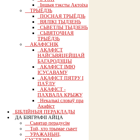
Іншыя тэксты Актоіха
ТРЫЁДЗЬ
ПОСНАЯ ТРЫЁДЗЬ
ВЯЛІКІ ТЫДЗЕНЬ
СЬВЕТЛЫ ТЫДЗЕНЬ
СЬВЯТОЧНАЯ
ТРЫЁДЗЬ
АКАФІСНІК
АКАФІСТ
НАЙСЬВЯЦЕЙШАЙ
БАГАРОДЗІЦЫ
АКАФІСТ ІМЮ
ІСУСАВАМУ
АКАФІСТ ПЯТРУ І
ПАЎЛУ
АКАФІСТ -
ПАХВАЛА КРЫЖУ
Некалькі словаў пра
Акафіст
БІБЛІЙНЫЯ ПЕРАКЛАДЫ
ДА БІЯГРАФІІ АЙЦА
Сьвятар перадусім
Той, хто трымае сьвет
УРАЖАНЬНІ,
СУСТРЭЧЫ,