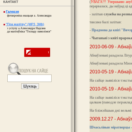
(
УВАГА!!! Упершыню апублі
КАНТАКТ
перарвалася, ды наўрад ці а
Галерэя
- залітыя
службы на розны
фотахроніка жыцьця а. Аляксандра
таксама былі залітыя:
"Пра малітву" (MP3, 3Mb)
з уступу а.Аляксандра Надсана
-
Прадмова да кнігі "Вячэ
да малітаўніка "Госпаду памолімся"
- Чытаньні з кнігі прарока
2010-06-09 - Абнаў
Абнаўленьні разьдзела Літур
Абнаўленьні разьдзела Мінэ
2010-05-19 - Абнаў
На сайце зьявіліся тэкст
2010-05-19 - Абнаў
На сайце зьявіліся тэкст
цалкам (паводле пераклад
На бліжэйшыя дні вельм
2009.12.27 - Абна
Шчасьлівыя міратворцы - 