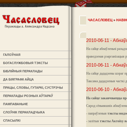
ЧАСАСЛОВЕЦ
»
НАВІ
2010-06-11 - Абнаў
На сайце абнаўленьні разьдз
ГАЛОЎНАЯ
праведзеная рэарганізацыя 
БОГАСЛУЖБОВЫЯ ТЭКСТЫ
2010-06-11 - Абнаў
БІБЛІЙНЫЯ ПЕРАКЛАДЫ
На сайце дададзены шэраг пр
ДА БІЯГРАФІІ АЙЦА
Таксама дададзеныя часткі 
ПРАЦЫ, СЛОВЫ, ГУТАРКІ, СУСТРЭЧЫ
2010-06-10 - Абнаўл
ПЕРАКЛАДЫ РОЗНЫХ АЎТАРАЎ
На сайце заканчваецца пра
ПАМПАВАНЬНЕ
Сярод сёньняшніх абнаўлень
СЛОЎНІК ПЕРАКЛАДЧЫКА
- папраўленыя
тэксты нядз
СПАСЫЛКІ
- залітыя
тэксты Актоіху н