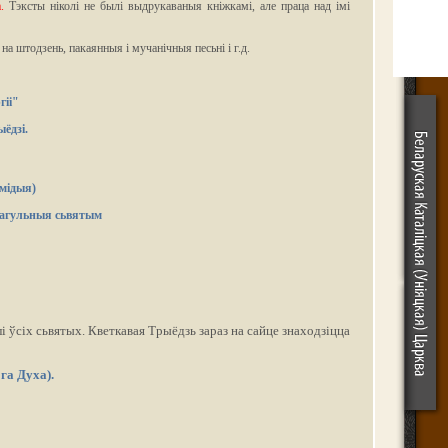
.
Тэксты ніколі не былі выдрукаваныя кніжкамі, але праца над імі
на штодзень, пакаянныя і мучанічныя песьні і г.д.
гіі"
ёдзі.
мідыя)
 агульныя сьвятым
і ўсіх сьвятых. Кветкавая Трыёдзь зараз на сайце знаходзіцца
га Духа).