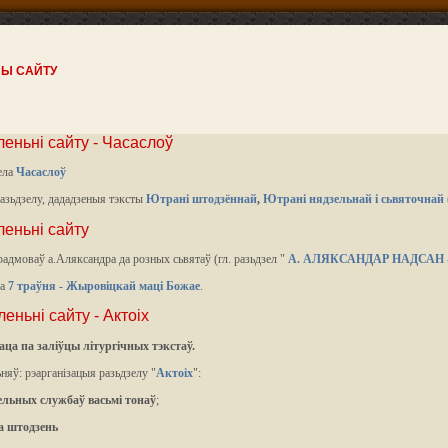
НЫ САЙТУ
леньні сайту - Часаслоў
ела
Часаслоў
разьдзелу, дададзеныя тэксты
Ютрані штодзённай
,
Ютрані нядзельнай і сьвяточнай 
леньні сайту
адмоваў а.Аляксандра да розных сьвятаў (гл. разьдзел "
А. АЛЯКСАНДАР НАДСАН 
да
7 траўня - Жыровіцкай маці Божае
.
еньні сайту - Актоіх
ца па заліўцы літургічных тэкстаў.
няў: рэарганізацыя разьдзелу "
Актоіх
":
ельных службаў васьмі тонаў
;
а штодзень