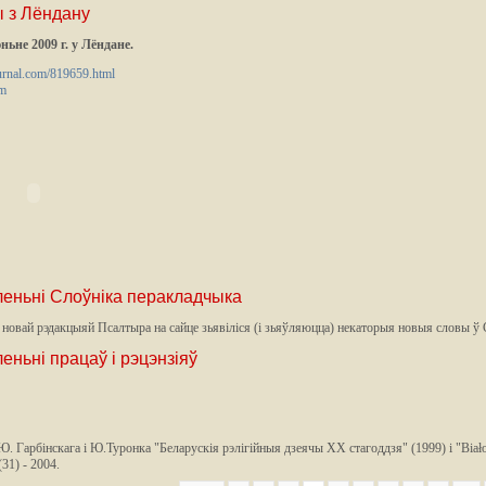
ы з Лёндану
ьне 2009 г. у Лёндане.
journal.com/819659.html
om
леньні Слоўніка перакладчыка
 новай рэдакцыяй Псалтыра на сайце зьявіліся (і зьяўляюцца) некаторыя новыя словы ў
леньні працаў і рэцэнзіяў
Ю. Гарбінскага і Ю.Туронка "Беларускія рэлігійныя дзеячы XX стагоддзя" (1999) і "Biało
31) - 2004.