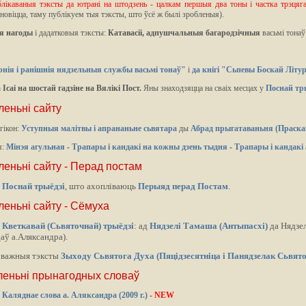
каваныя тэксты да ютрані на штодзень - цалкам першыя два тоны і частка трэцяга
дновіцца, таму публікуем тыя тэксты, што ўсё ж былі зробленыя).
я нагоды
і дадатковыя тэксты:
Катавасіі, адпушчальныя багародзічныя
васьмі тонаў 
рнія і ранішнія нядзельныя службы васьмі тонаў"
і
да кнігі "Сьпевы Боскай Літур
 Ісаі на шостай гадзіне на Вялікі Пост.
Яны знаходзяцца на сваіх месцах у
Поснай тры
леньні сайту
гікон:
Уступныя малітвы і апрананьне сьвятара
ды
Абрад прыгатаваньня (Праска
я:
Мінэя агульная
-
Трапары і кандакі на кожны дзень тыдня
-
Трапары і кандакі
леньні сайту - Перад постам
ы
Поснай трыёдзі
, што ахопліваюць
Перыяд перад Постам
.
леньні сайту - Сёмуха
ы
Кветкавай (Сьвяточнай) трыёдзі
: ад
Нядзелі Тамаша (Антыпасхі)
да Нядзел
аў а.Аляксандра).
і важныя тэксты
Зыходу Сьвятога Духа (Пяцідзесятніца і Панядзелак Сьвято
ўленьні прынагодных словаў
Каляднае слова а. Аляксандра (2009 г.)
- NEW