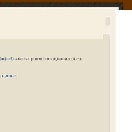
(поўнай)
,
а таксама розныя іншыя дадатковыя тэксты.
- ПРАЦЫ
").