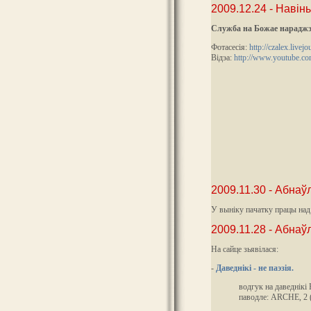
2009.12.24 - Навін
Служба на Божае нараджэн
Фотасесія:
http://czalex.live
Відэа:
http://www.youtube.c
2009.11.30 - Абнаў
У выніку пачатку працы над
2009.11.28 - Абнаў
На сайце зьявілася:
-
Даведнікі - не паэзія.
водгук на даведнікі 
паводле: ARCHE, 2 (