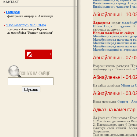
КАНТАКТ
Вялікі канон у сераду 1 ты
Вялікі канон у чацьвер 1 т
Галерэя
Абнаўленьні - 10.0
фотахроніка жыцьця а. Аляксандра
Дададзены
шэраг
малебнаў
"Пра малітву" (MP3, 3Mb)
Новы Год - 1 студзеня
. У
з уступу а.Аляксандра Надсана
гатуецца да друку.
да малітаўніка "Госпаду памолімся"
Новыя малебны на сайце:
Малебен у грамадскія і дз
Малебен перад пачаткам гр
Малебен перад пачаткам на
Малебен перад пачаткам к
Малебен падзякі за атрыма
Абнаўленьні - 07.0
Рэарганізаваны разьдзел "Трэ
зьяўляцца тут. Сёньня заліты
Абнаўленьні - 04.0
На сайце зьявілася
Мінэя за С
Абнаўленьні - 03.0
Новы матэрыял:
Форум - Ал
Адказ на каментар
Да ўвагі сп. Станіслава з Гоме
1. Усе лісты, дасланыя на Ва
2. Паведамляем, што ў Гомел
сьвяткуе свой юбілей. Боска
Запрашаем.
Там можна атрымаць адказы н