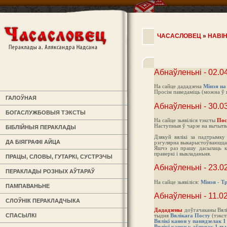
ЧАСАСЛОВЕЦ
»
НАВІ
Абнаўленьні - 02.0
На сайце дададзена
Мінэя на
Просім паведаміць (можна ў к
ГАЛОЎНАЯ
Абнаўленьні - 30.0
БОГАСЛУЖБОВЫЯ ТЭКСТЫ
На сайце зьявіліся тэксты
Пос
Наступныя ў чарзе на вычытв
БІБЛІЙНЫЯ ПЕРАКЛАДЫ
Дзякуй вялікі за падтрымку
ДА БІЯГРАФІІ АЙЦА
рэгулярна выкарыстоўваюцца
Яшчэ раз прашу дасылаць к
праверкі і выкладаньня.
ПРАЦЫ, СЛОВЫ, ГУТАРКІ, СУСТРЭЧЫ
Абнаўленьні - 23.0
ПЕРАКЛАДЫ РОЗНЫХ АЎТАРАЎ
На сайце зьявіліся:
Мінэя - Т
ПАМПАВАНЬНЕ
Абнаўленьні - 11.0
СЛОЎНІК ПЕРАКЛАДЧЫКА
Дададзены
доўгачаканы Вялі
СПАСЫЛКІ
тыдня
Вялікага Посту
(тэкст
Вялікі канон у панядзелак 
Вялікі канон у аўторак 1 т