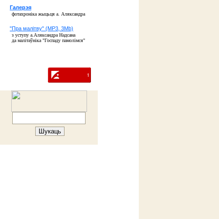
Галерэя
фотахроніка жыцьця а. Аляксандра
"Пра малітву" (MP3, 3Mb)
з уступу а.Аляксандра Надсана
да малітаўніка "Госпаду памолімся"