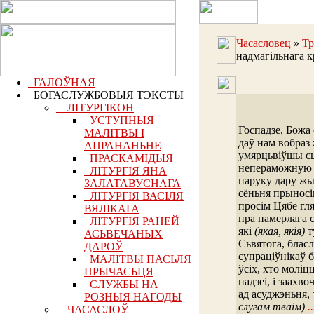
Часасловец
»
Тр
надмагільнага 
ГАЛОЎНАЯ
БОГАСЛУЖБОВЫЯ ТЭКСТЫ
ЛІТУРГІКОН
УСТУПНЫЯ
Госпадзе, Божа
МАЛІТВЫ І
даў нам вобраз
АПРАНАНЬНЕ
умярцьвіўшы сь
ПРАСКАМІДЫЯ
непераможную з
ЛІТУРГІЯ ЯНА
паруку дару жыц
ЗАЛАТАВУСНАГА
сёньня прыносім
ЛІТУРГІЯ ВАСІЛЯ
просім Цябе гля
ВЯЛІКАГА
пра памерлага 
ЛІТУРГІЯ РАНЕЙ
які
(якая, якія)
т
АСЬВЕЧАНЫХ
Сьвятога, бласл
ДАРОЎ
супраціўнікаў б
МАЛІТВЫ ПАСЬЛЯ
ўсіх, хто моліц
ПРЫЧАСЬЦЯ
надзеі, і заахв
СЛУЖБЫ НА
ад асуджэньня,
РОЗНЫЯ НАГОДЫ
слугам тваім)
..
ЧАСАСЛОЎ