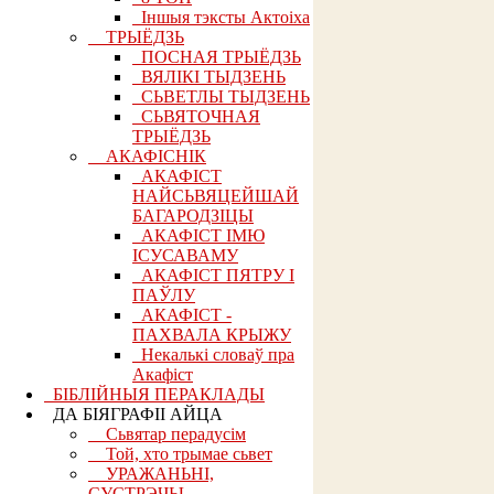
Іншыя тэксты Актоіха
ТРЫЁДЗЬ
ПОСНАЯ ТРЫЁДЗЬ
ВЯЛІКІ ТЫДЗЕНЬ
СЬВЕТЛЫ ТЫДЗЕНЬ
СЬВЯТОЧНАЯ
ТРЫЁДЗЬ
АКАФІСНІК
АКАФІСТ
НАЙСЬВЯЦЕЙШАЙ
БАГАРОДЗІЦЫ
АКАФІСТ ІМЮ
ІСУСАВАМУ
АКАФІСТ ПЯТРУ І
ПАЎЛУ
АКАФІСТ -
ПАХВАЛА КРЫЖУ
Некалькі словаў пра
Акафіст
БІБЛІЙНЫЯ ПЕРАКЛАДЫ
ДА БІЯГРАФІІ АЙЦА
Сьвятар перадусім
Той, хто трымае сьвет
УРАЖАНЬНІ,
СУСТРЭЧЫ,