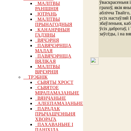
ўваскрасеньня 
МАЛІТВЫ
грахоў, якія яны
РАНІШНІЯ
аблічча Твайго, 
ЮТРАНЬ
усіх настаўляй
МАЛІТВЫ
збаўленьня, ка
ПРЫНАГОДНЫЯ
ўсіх дабротаў, 
КАНАНІЧНЫЯ
заўсёды, і на вя
ГАДЗІНЫ
ВЯЧЭРНЯ
ПАВЯЧЭРНІЦА
МАЛАЯ
ПАВЯЧЭРНІЦА
ВЯЛІКАЯ
МАЛІТВЫ
ВЯЧЭРНІЯ
ТРЭБНІК
СЬВЯТЫ ХРОСТ
СЬВЯТОЕ
МІРАПАМАЗАНЬНЕ
ВЯНЧАНЬНЕ
АЛЕЕПАМАЗАНЬНЕ
ПАРАДАК
ПРЫЧАШЧЭНЬНЯ
ХВОРАГА
ПАХАВАНЬНЕ І
ПАНІХІДА