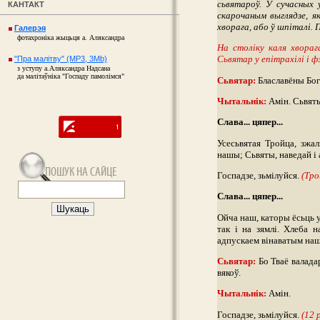
сьвятароў. У сучасных
КАНТАКТ
скарочаным выглядзе, я
хворага, або ў шпіталі. 
Галерэя
фотахроніка жыцьця а. Аляксандра
На століку каля хвораг
Сьвятар у епітрахілі і ф
"Пра малітву" (MP3, 3Mb)
з уступу а.Аляксандра Надсана
да малітаўніка "Госпаду памолімся"
Сьвятар:
Блаславёны Бог 
Чытальнік:
Амін. Сьвят
Слава... цяпер...
Усесьвятая Тройца, зжа
нашы; Сьвяты, наведай і 
Госпадзе, зьмілуйся.
(Тро
Слава... цяпер...
Ойча наш, каторы ёсьць у 
так і на зямлі. Хлеба 
адпускаем вінаватым нашым
Сьвятар:
Бо Тваё валадарс
вякоў.
Чытальнік:
Амін.
Госпадзе, зьмілуйся.
(12 