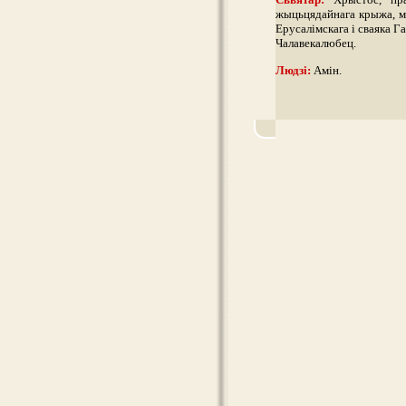
жыцьцядайнага крыжа, ма
Ерусалімскага і сваяка Га
Чалавекалюбец.
Людзі:
Амін.