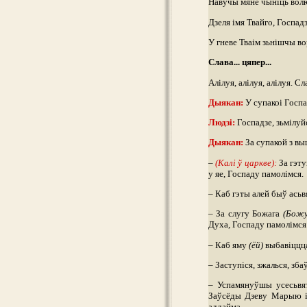
Навучы мяне чыніць волю
Дзеля імя Твайго, Госпад
У гневе Тваім зьнішчы во
Слава... цяпер...
Алілуя, алілуя, алілуя. С
Дыякан:
У супакоі Госпа
Людзі:
Госпадзе, зьмілуй
Дыякан:
За супакой з в
–
(Калі ў царкве):
За гэт
у яе, Госпаду памолімся.
– Каб гэты алей быў асьв
– За слугу Божага
(Бож
Духа, Госпаду памолімся
– Каб яму
(ёй)
выбавіццца
– Заступіся, зжалься, зба
– Успамянуўшы усесьвя
Заўсёды Дзеву Марыю і 
аддайма.