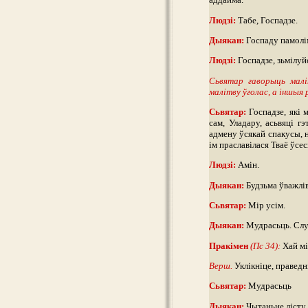
Людзі:
Табе, Госпадзе.
Дыякан:
Госпаду памолі
Людзі:
Госпадзе, зьмілуй
Сьвятар гаворыць малі
малітву ўголас, а іншыя р
Сьвятар:
Госпадзе, які 
сам, Уладару, асьвяці г
адмену ўсякай спакусы, н
ім праславілася Тваё ўсес
Людзі:
Амін.
Дыякан:
Будзьма ўважлі
Сьвятар:
Мір усім.
Дыякан:
Мудрасьць. Слу
Пракімен
(Пс 34):
Хай мі
Верш.
Уклікніце, праведн
Сьвятар:
Мудрасьць
Дыякан:
Чытаньне лісту 