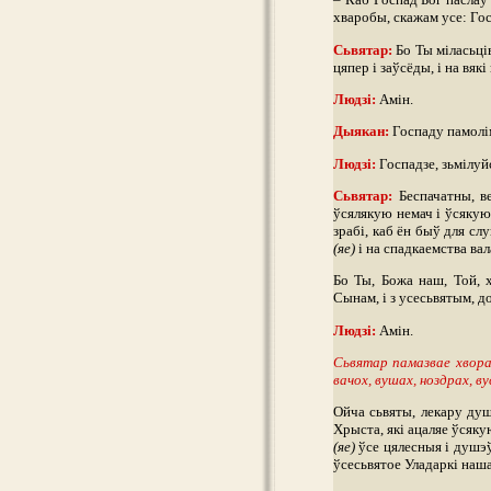
хваробы, скажам усе: Госп
Сьвятар:
Бо Ты міласьців
цяпер і заўсёды, і на вякі 
Людзі:
Амін.
Дыякан:
Госпаду памолі
Людзі:
Госпадзе, зьмілуй
Сьвятар:
Беспачатны, ве
ўсялякую немач і ўсякую 
зрабі, каб ён быў для сл
(яе)
і на спадкаемства вал
Бо Ты, Божа наш, Той, х
Сынам, і з усесьвятым, д
Людзі:
Амін.
Сьвятар памазвае хвора
вачох, вушах, ноздрах, ву
Ойча сьвяты, лекару душ
Хрыста, які ацаляе ўсяку
(яе)
ўсе цялесныя і душэ
ўсесьвятое Уладаркі наша