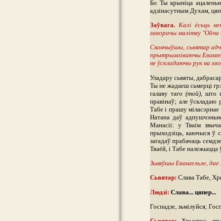
Бо Ты крыніца ацаленьн
адзінасутным Духам, цяпер
Заўвага.
Калі ёсьць не
гаворачы малітву "Ойча 
Скончыўшы, сьвятар адчын
прытрымліваючы Евангель
не ўскладаючы рук на хво
Уладару сьвяты, дабраса
Ты не жадаеш сьмерці грэ
галаву таго
(той)
, што
правінаў; але ўскладаю 
Табе і прашу міласэрнае 
Натана даў адпушчэньне 
Манасіі: у Тваім звыч
прыходзіць, каючыся ў с
загадаў прабачаць семдзе
Тваёй, і Табе належыцца ў
Зьняўшы Евангельле, дае
Сьвятар:
Слава Табе, Хры
Людзі:
Слава... цяпер...
Госпадзе, зьмілуйся; Госп
Сьвятар:
Хрыстос, праў