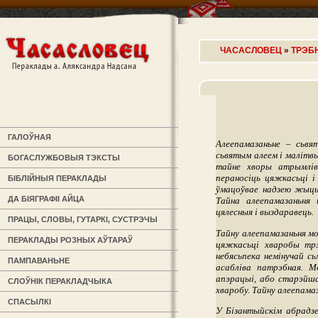
ЧАСАСЛОВЕЦ
»
ТРЭБН
ГАЛОЎНАЯ
Алеепамазаньне – сьвя
сьвятым алеем і малітвы
БОГАСЛУЖБОВЫЯ ТЭКСТЫ
тайне хворы атрымліва
пераносіць цяжкасьці і
БІБЛІЙНЫЯ ПЕРАКЛАДЫ
ўмацоўвае надзею жыцьц
ДА БІЯГРАФІІ АЙЦА
Тайна алеепамазаньня 
цялесныя і выздаравець.
ПРАЦЫ, СЛОВЫ, ГУТАРКІ, СУСТРЭЧЫ
Тайну алеепамазаньня м
ПЕРАКЛАДЫ РОЗНЫХ АЎТАРАЎ
цяжкасьці хваробы трэ
небясьпека немінучай сь
ПАМПАВАНЬНЕ
асабліва патрэбная. 
апэрацыі, або старэйшай
СЛОЎНІК ПЕРАКЛАДЧЫКА
хваробу. Тайну алеепам
СПАСЫЛКІ
У Бізантыйскім абрадзе