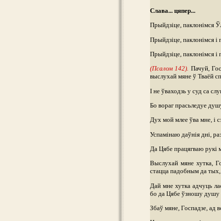
Слава... цяпер...
Прыйдзіце, паклонімся Ў
Прыйдзіце, паклонімся і 
Прыйдзіце, паклонімся і 
(Псалом 142).
Пачуй, Гос
выслухай мяне ў Тваёй сп
І не ўваходзь у суд са с
Бо вораг прасьледуе душ
Дух мой млее ўва мне, і 
Успамінаю даўнія дні, ра
Да Цябе працягваю рукі м
Выслухай мяне хутка, Го
стацца падобным да тых, 
Дай мне хутка адчуць ла
бо да Цябе ўзношу душу
Збаў мяне, Госпадзе, ад 