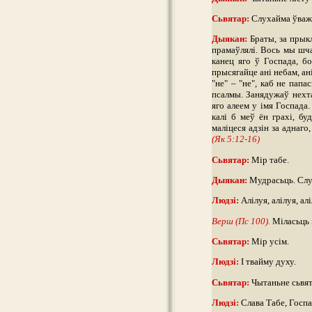
Сьвятар:
Слухайма ўважл
Дыякан:
Браты, за прыкл
прамаўлялі. Вось мы шча
канец яго ў Госпада, б
прысягайце ані небам, ан
"не" – "не", каб не папа
псалмы. Занядужаў нехта
яго алеем у імя Госпада.
калі б меў ён грахі, б
маліцеся адзін за аднаго
(Як 5:12-16)
Сьвятар:
Мір табе.
Дыякан:
Мудрасьць. Слу
Людзі:
Алілуя, алілуя, алі
Верш (Пс 100).
Міласьць і
Сьвятар:
Мір усім.
Людзі:
І твайму духу.
Сьвятар:
Чытаньне сьвят
Людзі:
Слава Табе, Госпад