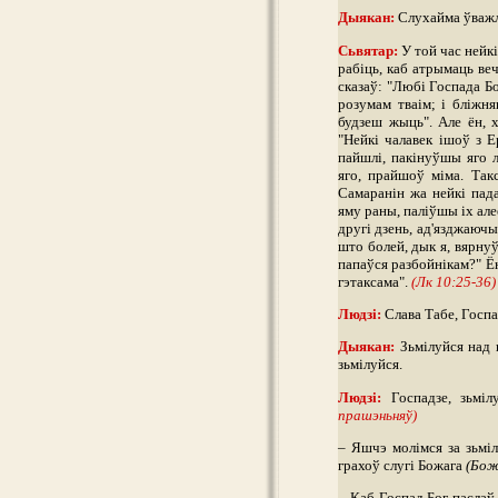
Дыякан:
Слухайма ўважл
Сьвятар:
У той час нейкі
рабіць, каб атрымаць ве
сказаў: "Любі Госпада Бо
розумам тваім; і бліжня
будзеш жыць". Але ён, х
"Нейкі чалавек ішоў з Е
пайшлі, пакінуўшы яго 
яго, прайшоў міма. Так
Самаранін жа нейкі пад
яму раны, паліўшы іх алее
другі дзень, ад'язджаючы,
што болей, дык я, вярнуў
папаўся разбойнікам?" Ён 
гэтаксама".
(Лк 10:25-36)
Людзі:
Слава Табе, Госпад
Дыякан:
Зьмілуйся над н
зьмілуйся.
Людзі:
Госпадзе, зьмілу
прашэньняў)
– Яшчэ молімся за зьміл
грахоў слугі Божага
(Бож
– Каб Госпад Бог пасла