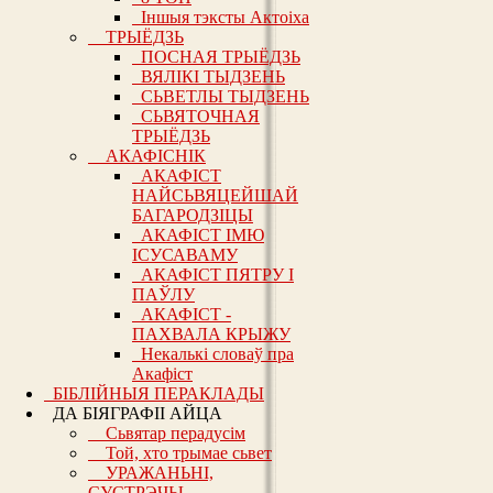
Іншыя тэксты Актоіха
ТРЫЁДЗЬ
ПОСНАЯ ТРЫЁДЗЬ
ВЯЛІКІ ТЫДЗЕНЬ
СЬВЕТЛЫ ТЫДЗЕНЬ
СЬВЯТОЧНАЯ
ТРЫЁДЗЬ
АКАФІСНІК
АКАФІСТ
НАЙСЬВЯЦЕЙШАЙ
БАГАРОДЗІЦЫ
АКАФІСТ ІМЮ
ІСУСАВАМУ
АКАФІСТ ПЯТРУ І
ПАЎЛУ
АКАФІСТ -
ПАХВАЛА КРЫЖУ
Некалькі словаў пра
Акафіст
БІБЛІЙНЫЯ ПЕРАКЛАДЫ
ДА БІЯГРАФІІ АЙЦА
Сьвятар перадусім
Той, хто трымае сьвет
УРАЖАНЬНІ,
СУСТРЭЧЫ,