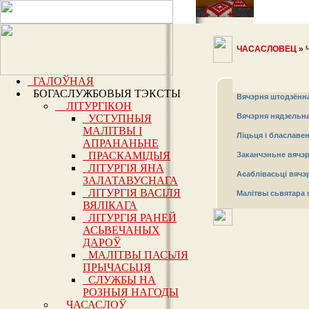
ЧАСАСЛОВЕЦ
»
ГАЛОЎНАЯ
БОГАСЛУЖБОВЫЯ ТЭКСТЫ
Вячэрня штодзённа
ЛІТУРГІКОН
Вячэрня нядзельна
УСТУПНЫЯ
МАЛІТВЫ І
Ліцьця і блаславе
АПРАНАНЬНЕ
ПРАСКАМІДЫЯ
Заканчэньне вячэрн
ЛІТУРГІЯ ЯНА
Асаблівасьці вячэ
ЗАЛАТАВУСНАГА
ЛІТУРГІЯ ВАСІЛЯ
Малітвы сьвятара 
ВЯЛІКАГА
ЛІТУРГІЯ РАНЕЙ
АСЬВЕЧАНЫХ
ДАРОЎ
МАЛІТВЫ ПАСЬЛЯ
ПРЫЧАСЬЦЯ
СЛУЖБЫ НА
РОЗНЫЯ НАГОДЫ
ЧАСАСЛОЎ