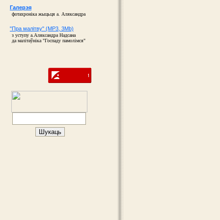
Галерэя
фотахроніка жыцьця а. Аляксандра
"Пра малітву" (MP3, 3Mb)
з уступу а.Аляксандра Надсана
да малітаўніка "Госпаду памолімся"